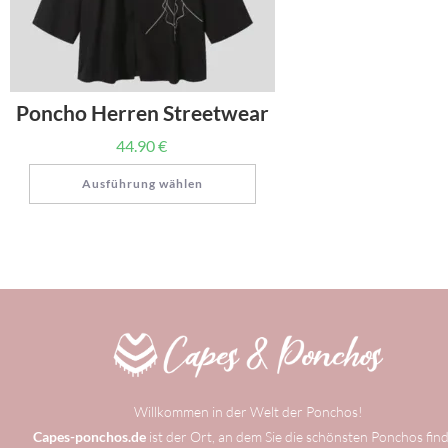
Poncho Herren Streetwear
44.90
€
Ausführung wählen
Willkommen in der Welt der Ponchos!
Capes-ponchos.de
ist der Ort, an dem Sie die schönsten Ponchos fin